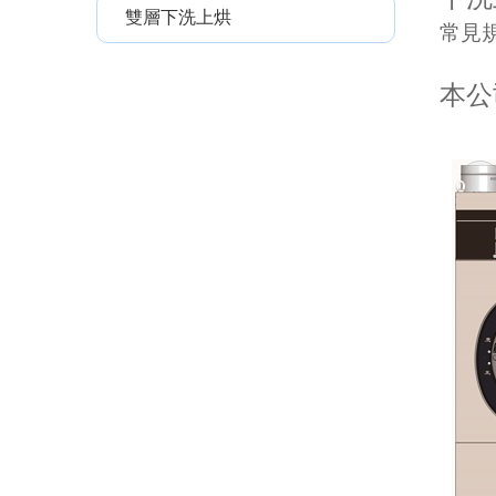
雙層下洗上烘
常見規
本公