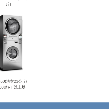
斤)
050(洗衣23公斤/
50磅)-下洗上烘